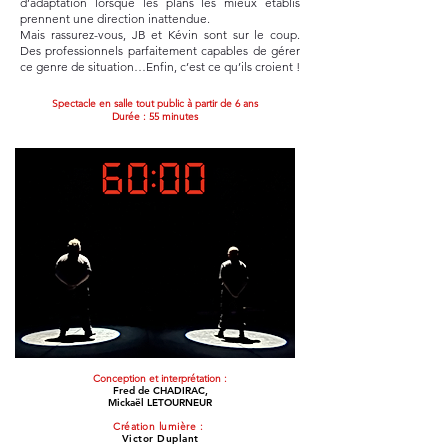
d’adaptation lorsque les plans les mieux établis
prennent une direction inattendue.
Mais rassurez-vous, JB et Kévin sont sur le coup.
Des professionnels parfaitement capables de gérer
ce genre de situation…Enfin, c’est ce qu’ils croient !
Spectacle en salle tout public à partir de 6 ans
Durée : 55 minutes
Conception et interprétation :
Fred de CHADIRAC,
Mickaël LETOURNEUR
Création lumière :
Victor Duplant